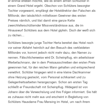
er einmal erleben möchte, wie es einem armen Schlucker in
einem Grand Hotel ergeht. Obschon von Schlüters besorgter
Tochter vorgewarnt, empfängt der Hoteldirektor den Falschen als
Millionär, den tatsächlich mittellosen Gewinner des ersten
Preises nämlich, und löst damit eine ganze Kette
zwerchfellerschütternder Missverständnisse aus, die im
Hinauswurf Schlüters aus dem Hotel gipfeln. Doch der weiß sich
zu rächen…
Schlüters besorgte junge Tochter Herta bereitet das Hotel noch
vor seiner Abfahrt heimlich auf den Besuch des verkleideten
Millionärs vor, kommt jedoch nicht mehr dazu, den Namen zu
nennen. Fälschlicherweise wird Dr. Scheinpflug, ein arbeitsloser
Werbefachmann, der in dem Preisausschreiben den ersten Preis
gewonnen hat, für den reichen Mann gehalten und entsprechend
verwöhnt. Schlüter hingegen wird in eine kleine Dachkammer
ohne Heizung gesteckt, vom Personal schikaniert und zu
Gelegenheitsarbeiten herangezogen. Schon am ersten Tag
schließt er Freundschaft mit Scheinpflug. Hildegard ist von
Johann über die Verwechslung und ihre Folgen informiert. Sie hält
es zuhause nicht mehr aus und erscheint in Begleitung von
Schlüters Hausdame Frau Mensing im Hotel, um nach ihrem