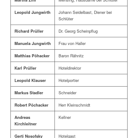
Leopold Jungwirth
Johann Seidelbast, Diener bei
Schlüter
Richard Prüller
Dr. Georg Scheinpflug
Manuela Jungwirth
Frau von Haller
Matthias Pöhacker
Baron Rähnitz
Karl Prüller
Hoteldirektor
Leopold Klauser
Hotelportier
Markus Stadler
Schneider
Robert Pöchacker
Herr Kleinschmidt
Andreas
Kellner
Kirchleitner
Gerti Nosofsky
Hotelgast