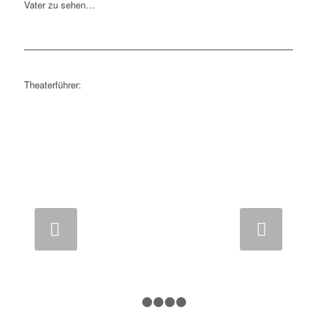
Vater zu sehen…
Theaterführer:
Als PDF runterladen
Weiter
1
2
3
4
5